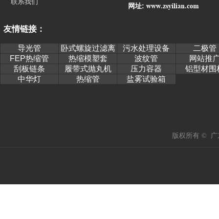
联系我们
www.zsyilian.com
网址:
友情链接：
导光管
卧式螺旋过滤离
污水处理设备
二极管
心机
FEP热缩管
热缩模塑套
波纹管
网站推
刮板链条
履带式抛丸机
压力容器
铝型材围
中华灯
热缩管
盐雾试验箱
版权所有 © 