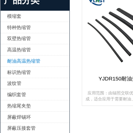
产品分类
模缩套

特种热缩管

双壁热缩管

高温热缩管

耐油高温热缩管

标识热缩管

YJDR150耐
波纹管

应用范围：由辐照交联
编织套管

成，适合应用于需要耐油
具有优良的耐油、耐化
热缩尾夹垫

能，对线束、线缆或被覆
屏蔽焊锡环

屏蔽压接套管
