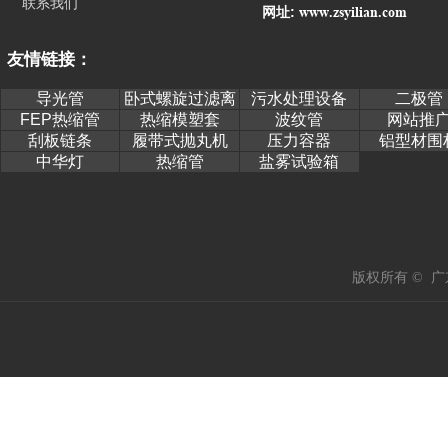
联系我们
www.zsyilian.com
网址:
友情链接：
导光管
卧式螺旋过滤离
污水处理设备
二极管
心机
FEP热缩管
热缩模塑套
波纹管
网站推
刮板链条
履带式抛丸机
压力容器
铝型材围
中华灯
热缩管
盐雾试验箱
版权所有 © 