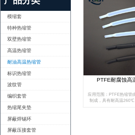
产品分类
模缩套

特种热缩管

双壁热缩管

高温热缩管

耐油高温热缩管

标识热缩管

PTFE耐腐蚀高
波纹管

应用范围：PTFE热缩管
编织套管

制成，具有耐高温260
缘、机械强度佳等特性。
热缩尾夹垫

计算机、电热、航天、军
屏蔽焊锡环

屏蔽压接套管
