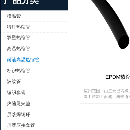
产品分类
模缩套

特种热缩管

双壁热缩管

高温热缩管

耐油高温热缩管

标识热缩管

EPDM热
波纹管

应用范围：由三元已丙橡胶
编织套管

殊工艺加工而成，与普通
比，该产品的物理机械性
热缩尾夹垫

级更高、耐磨性虚好。主
屏蔽焊锡环

屏蔽压接套管
