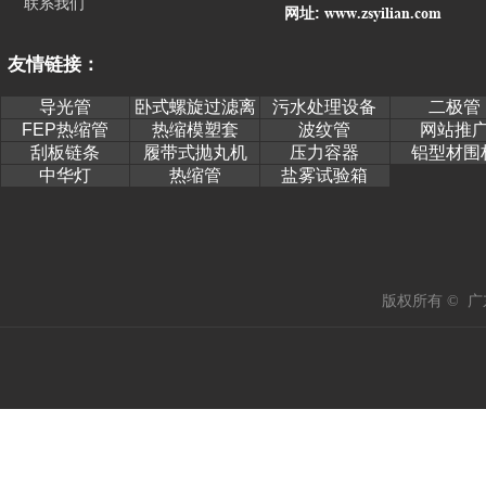
联系我们
www.zsyilian.com
网址:
友情链接：
导光管
卧式螺旋过滤离
污水处理设备
二极管
心机
FEP热缩管
热缩模塑套
波纹管
网站推
刮板链条
履带式抛丸机
压力容器
铝型材围
中华灯
热缩管
盐雾试验箱
版权所有 © 