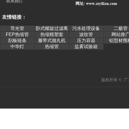
联系我们
www.zsyilian.com
网址:
友情链接：
导光管
卧式螺旋过滤离
污水处理设备
二极管
心机
FEP热缩管
热缩模塑套
波纹管
网站推
刮板链条
履带式抛丸机
压力容器
铝型材围
中华灯
热缩管
盐雾试验箱
版权所有 © 