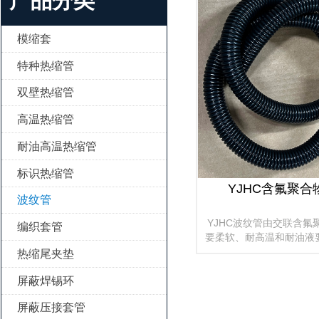
产品分类
模缩套

特种热缩管

双壁热缩管

高温热缩管

耐油高温热缩管

标识热缩管

YJHC含氟聚合
波纹管

YJHC波纹管由交联含氟
编织套管

要柔软、耐高温和耐油液
为线束提供机械保护。广
热缩尾夹垫

用航空工业。通过连接其
屏蔽焊锡环

屏蔽压接套管
