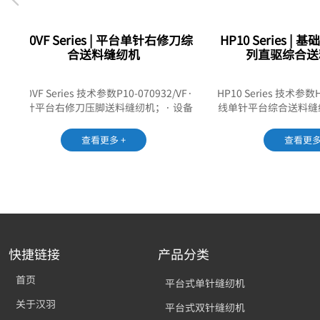
P10VF Series | 平台单针右修刀综
HP10 Series | 基
合送料缝纫机
列直驱综合送料
10VF Series 技术参数P10-070932/VF·
HP10 Series 技术参数HP10
单针平台右修刀压脚送料缝纫机；· 设备
线单针平台综合送料缝纫机·
特点对应P10单针系列版本，配有XXL超
旋梭（φ32mm）、DY×
大旋梭(Φ32mm)...
准自动剪线装置；· 典
查看更多 +
查看更多 +
快捷链接
产品分类
首页
平台式单针缝纫机
关于汉羽
平台式双针缝纫机