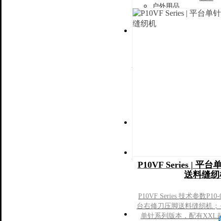
户外用品
新闻
下载
P10VF Series |
送料缝纫
P10VF Series 技术参数P10
台右修刀压脚送料缝纫机；·
单针系列版本，配有XXL超大