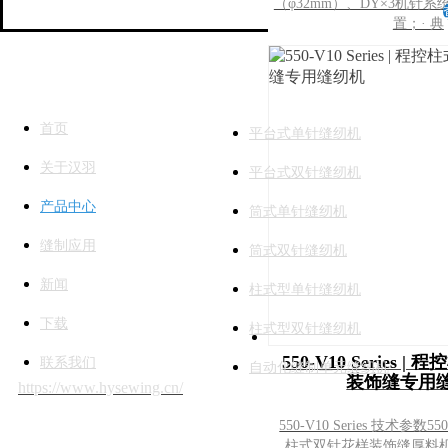
（φ32mm）、DY×3机针
置；· 典
快捷链接
产品分类
首页
平台式单针缝纫机
关于汉羽
平台式双针缝纫机
产品中心
筒式单针缝纫机
缝制应用
筒式双针缝纫机
新闻
柱式型单针缝纫机
下载
柱式型双针缝纫机
550-V10 Series 
联系我们
自动化缝制单元缝纫机
装饰缝专用
https://www.hysewing.cn/
https://www.
e-ho
550-V10 Series 技术参数55
柱式双针花样装饰缝厚料
版权所有 