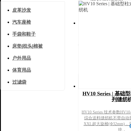
自动化缝制单元缝纫机
皮革沙发
汽车座椅
手袋和鞋子
缝制应用
床垫|枕头|棉被
户外用品
体育用品
皮革沙发
过滤袋
汽车座椅
HV10 Series | 
手袋和鞋子
列缝纫
床垫｜枕头｜棉被
HV10 Series 技术参数HV10
体育用品
综合送料缝纫机不带自动剪
XXL超大旋梭(Φ32mm)，
过滤袋
统，