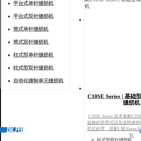
平台式单针缝纫机
常见问题
平台式双针缝纫机
筒式单针缝纫机
产品中心
筒式双针缝纫机
柱式型单针缝纫机
柱式型双针缝纫机
新一代智能缝制设备
自动化缝制单元缝纫机
平台式单针缝纫机
C10SE Series |
平台式双针缝纫机
缝纫机
筒式单针缝纫机
C10SE Series 技术参数C10
筒式双针缝纫机
旋梭的筒臂式综合送料缝纫机
应用
筒式机臂，搭配L级26mm
柱式型单针缝纫机
料
柱式型双针缝纫机