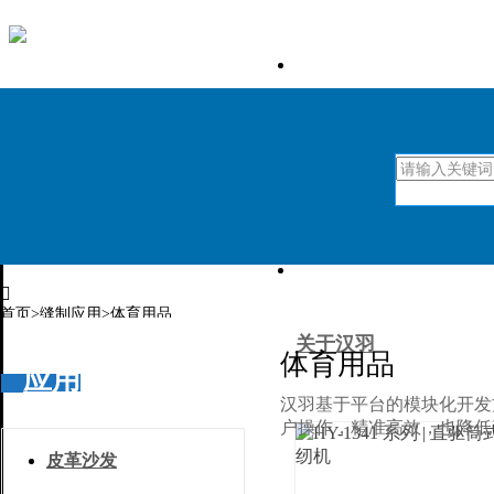
首页

首页
>
缝制应用
>
体育用品
关于汉羽
体育用品
应用
汉羽基于平台的模块化开发
户操作，精准高效，也降低
皮革沙发
关于我们