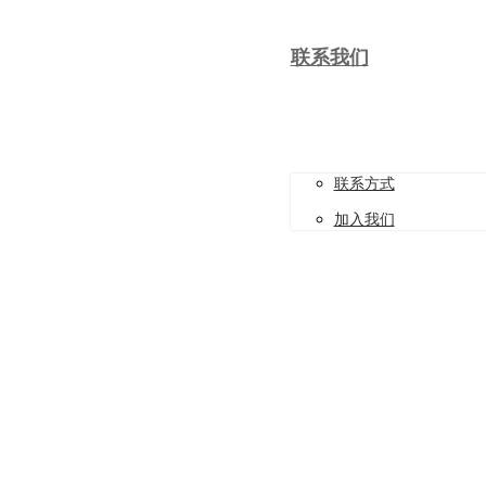
联系我们
联系方式
加入我们