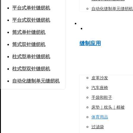
平台式单针缝纫机
自动化缝制单元缝纫机
平台式双针缝纫机
筒式单针缝纫机
缝制应用
筒式双针缝纫机
柱式型单针缝纫机
柱式型双针缝纫机
皮革沙发
自动化缝制单元缝纫机
汽车座椅
手袋和鞋子
床垫｜枕头｜棉被
体育用品
过滤袋